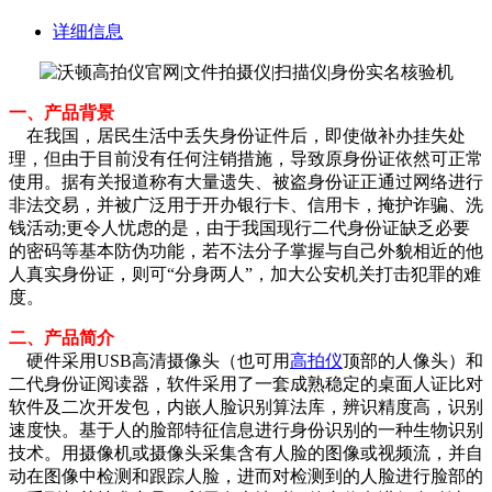
详细信息
一、产品背景
在我国，居民生活中丢失身份证件后，即使做补办挂失处
理，但由于目前没有任何注销措施，导致原身份证依然可正常
使用。据有关报道称有大量遗失、被盗身份证正通过网络进行
非法交易，并被广泛用于开办银行卡、信用卡，掩护诈骗、洗
钱活动;更令人忧虑的是，由于我国现行二代身份证缺乏必要
的密码等基本防伪功能，若不法分子掌握与自己外貌相近的他
人真实身份证，则可“分身两人”，加大公安机关打击犯罪的难
度。
二、产品简介
硬件采用USB高清摄像头（也可用
高拍仪
顶部的人像头）和
二代身份证阅读器，软件采用了一套成熟稳定的桌面人证比对
软件及二次开发包，内嵌人脸识别算法库，辨识精度高，识别
速度快。基于人的脸部特征信息进行身份识别的一种生物识别
技术。用摄像机或摄像头采集含有人脸的图像或视频流，并自
动在图像中检测和跟踪人脸，进而对检测到的人脸进行脸部的