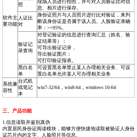
现场人员进行拍照，并可对人员验证比对信
照
息、相片进行保存。
身份证照片与人员照片进行比对验证，来判
软件主
人证比
断该身份证是否属于该人员。人脸验证准确
要功能
对
率：>=95%。
对登记验证的信息进行查询汇总（姓名、验
证结果等）；
验证记
可导出验证记录，
录查询
导出验证图片；
可打印验证报表。
黑白名
可设置黑名单禁止某人办理相关业务、可设
单
置白名单允许某人可办理相关业务
台式机
系统兼
或笔记
win7-32/64，win8-64，windows 10-64
容性
本
三、产品功能
1.信息读取并鉴别真伪
内置居民身份证阅读模块，能够方便快捷地读取被验证人身份
证芯片内的文字、人脸照片等信息。