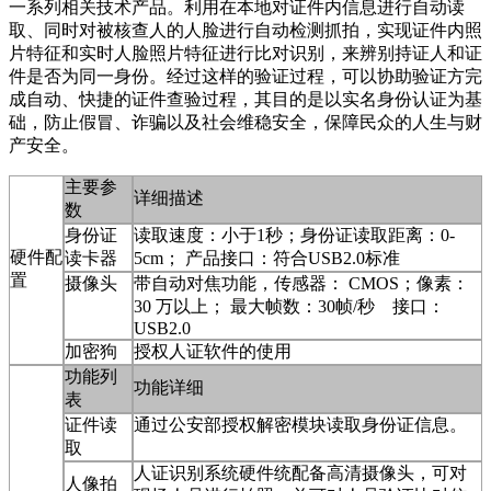
一系列相关技术产品。利用在本地对证件内信息进行自动读
取、同时对被核查人的人脸进行自动检测抓拍，实现证件内照
片特征和实时人脸照片特征进行比对识别，来辨别持证人和证
件是否为同一身份。经过这样的验证过程，可以协助验证方完
成自动、快捷的证件查验过程，其目的是以实名身份认证为基
础，防止假冒、诈骗以及社会维稳安全，保障民众的人生与财
产安全。
主要参
详细描述
数
身份证
读取速度：小于1秒；身份证读取距离：0-
硬件配
读卡器
5cm； 产品接口：符合USB2.0标准
置
摄像头
带自动对焦功能，传感器： CMOS；像素：
30 万以上； 最大帧数：30帧/秒 接口：
USB2.0
加密狗
授权人证软件的使用
功能列
功能详细
表
证件读
通过公安部授权解密模块读取身份证信息。
取
人证识别系统硬件统配备高清摄像头，可对
人像拍