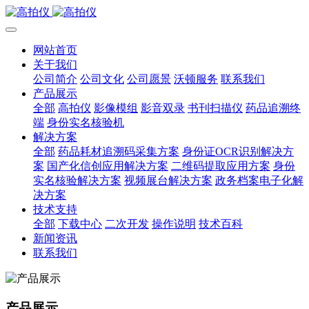
网站首页
关于我们
公司简介
公司文化
公司愿景
沃顿服务
联系我们
产品展示
全部
高拍仪
影像模组
影音双录
书刊扫描仪
药品追溯终
端
身份实名核验机
解决方案
全部
药品耗材追溯码采集方案
身份证OCR识别解决方
案
国产化信创应用解决方案
二维码提取应用方案
身份
实名核验解决方案
视频展台解决方案
政务档案电子化解
决方案
技术支持
全部
下载中心
二次开发
操作说明
技术百科
新闻资讯
联系我们
产品展示