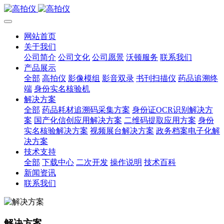
网站首页
关于我们
公司简介
公司文化
公司愿景
沃顿服务
联系我们
产品展示
全部
高拍仪
影像模组
影音双录
书刊扫描仪
药品追溯终
端
身份实名核验机
解决方案
全部
药品耗材追溯码采集方案
身份证OCR识别解决方
案
国产化信创应用解决方案
二维码提取应用方案
身份
实名核验解决方案
视频展台解决方案
政务档案电子化解
决方案
技术支持
全部
下载中心
二次开发
操作说明
技术百科
新闻资讯
联系我们
解决方案