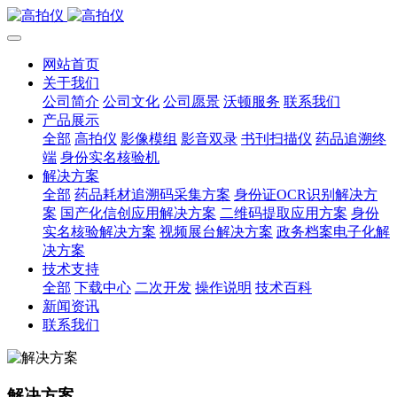
网站首页
关于我们
公司简介
公司文化
公司愿景
沃顿服务
联系我们
产品展示
全部
高拍仪
影像模组
影音双录
书刊扫描仪
药品追溯终
端
身份实名核验机
解决方案
全部
药品耗材追溯码采集方案
身份证OCR识别解决方
案
国产化信创应用解决方案
二维码提取应用方案
身份
实名核验解决方案
视频展台解决方案
政务档案电子化解
决方案
技术支持
全部
下载中心
二次开发
操作说明
技术百科
新闻资讯
联系我们
解决方案