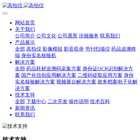
网站首页
关于我们
公司简介
公司文化
公司愿景
沃顿服务
联系我们
产品展示
全部
高拍仪
影像模组
影音双录
书刊扫描仪
药品追溯终
端
身份实名核验机
解决方案
全部
药品耗材追溯码采集方案
身份证OCR识别解决方
案
国产化信创应用解决方案
二维码提取应用方案
身份
实名核验解决方案
视频展台解决方案
政务档案电子化解
决方案
技术支持
全部
下载中心
二次开发
操作说明
技术百科
新闻资讯
联系我们
技术支持