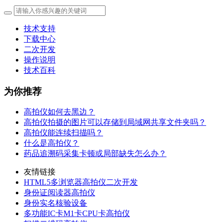
技术支持
下载中心
二次开发
操作说明
技术百科
为你推荐
高拍仪如何去黑边？
高拍仪拍摄的图片可以存储到局域网共享文件夹吗？
高拍仪能连续扫描吗？
什么是高拍仪？
药品追溯码采集卡顿或局部缺失怎么办？
友情链接
HTML5多浏览器高拍仪二次开发
身份证阅读器高拍仪
身份实名核验设备
多功能IC卡M1卡CPU卡高拍仪