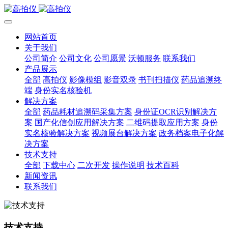
网站首页
关于我们
公司简介
公司文化
公司愿景
沃顿服务
联系我们
产品展示
全部
高拍仪
影像模组
影音双录
书刊扫描仪
药品追溯终
端
身份实名核验机
解决方案
全部
药品耗材追溯码采集方案
身份证OCR识别解决方
案
国产化信创应用解决方案
二维码提取应用方案
身份
实名核验解决方案
视频展台解决方案
政务档案电子化解
决方案
技术支持
全部
下载中心
二次开发
操作说明
技术百科
新闻资讯
联系我们
技术支持