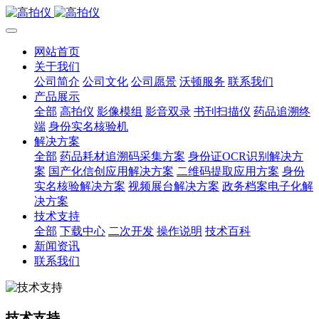
网站首页
关于我们
公司简介
公司文化
公司愿景
沃顿服务
联系我们
产品展示
全部
高拍仪
影像模组
影音双录
书刊扫描仪
药品追溯终
端
身份实名核验机
解决方案
全部
药品耗材追溯码采集方案
身份证OCR识别解决方
案
国产化信创应用解决方案
二维码提取应用方案
身份
实名核验解决方案
视频展台解决方案
政务档案电子化解
决方案
技术支持
全部
下载中心
二次开发
操作说明
技术百科
新闻资讯
联系我们
技术支持