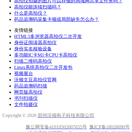
高拍仪拍摄的图片可以存储到局域网共享文件夹吗？
高拍仪能连续扫描吗？
什么是高拍仪？
药品追溯码采集卡顿或局部缺失怎么办？
友情链接
HTML5多浏览器高拍仪二次开发
身份证阅读器高拍仪
身份实名核验设备
多功能IC卡M1卡CPU卡高拍仪
扫描二维码高拍仪
Linux系统高拍仪二次开发包
视频展台
沃顿文豆高拍仪官网
药品追溯码扫描
网页版高拍仪
书刊扫描仪
文件拍摄仪
Copyright © 2026
郑州沃顿电子科技有限公司
豫公网安备41010502007655号
豫ICP备18028090号