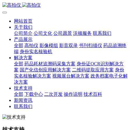
网站首页
关于我们
公司简介
公司文化
公司愿景
沃顿服务
联系我们
产品展示
全部
高拍仪
影像模组
影音双录
书刊扫描仪
药品追溯终
端
身份实名核验机
解决方案
全部
药品耗材追溯码采集方案
身份证OCR识别解决方
案
国产化信创应用解决方案
二维码提取应用方案
身份
实名核验解决方案
视频展台解决方案
政务档案电子化解
决方案
技术支持
全部
下载中心
二次开发
操作说明
技术百科
新闻资讯
联系我们
技术支持