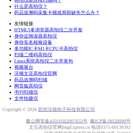
高拍仪能连续扫描吗？
什么是高拍仪？
药品追溯码采集卡顿或局部缺失怎么办？
友情链接
HTML5多浏览器高拍仪二次开发
身份证阅读器高拍仪
身份实名核验设备
多功能IC卡M1卡CPU卡高拍仪
扫描二维码高拍仪
Linux系统高拍仪二次开发包
视频展台
沃顿文豆高拍仪官网
药品追溯码扫描
网页版高拍仪
书刊扫描仪
文件拍摄仪
Copyright © 2026
郑州沃顿电子科技有限公司
豫公网安备41010502007655号
豫ICP备18028090号
文豆高拍仪官网ImgExpress.cn 电话0371-69139392