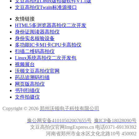
文豆高拍仪Linux版拍摄软件V1.1版
文豆高拍仪Twain标准源接口
友情链接
HTML5多浏览器高拍仪二次开发
身份证阅读器高拍仪
身份实名核验设备
多功能IC卡M1卡CPU卡高拍仪
扫描二维码高拍仪
Linux系统高拍仪二次开发包
视频展台
沃顿文豆高拍仪官网
药品追溯码扫描
网页版高拍仪
书刊扫描仪
文件拍摄仪
Copyright © 2026
郑州沃顿电子科技有限公司
豫公网安备41010502007655号
豫ICP备18028090号
文豆高拍仪官网ImgExpress.cn 电话0371-69139392
河南省郑州市金水区文化北路10号 450002