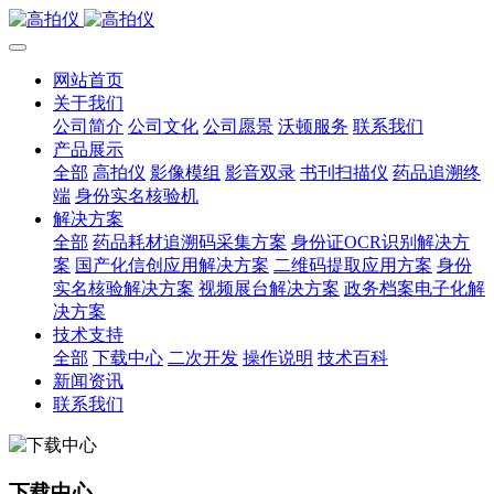
网站首页
关于我们
公司简介
公司文化
公司愿景
沃顿服务
联系我们
产品展示
全部
高拍仪
影像模组
影音双录
书刊扫描仪
药品追溯终
端
身份实名核验机
解决方案
全部
药品耗材追溯码采集方案
身份证OCR识别解决方
案
国产化信创应用解决方案
二维码提取应用方案
身份
实名核验解决方案
视频展台解决方案
政务档案电子化解
决方案
技术支持
全部
下载中心
二次开发
操作说明
技术百科
新闻资讯
联系我们
下载中心