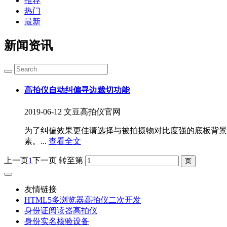
推荐
热门
最新
新闻资讯
高拍仪自动纠偏寻边裁切功能
2019-06-12
文豆高拍仪官网
为了纠偏效果更佳请选择与被拍摄物对比度强的底板背景
素。...
查看全文
上一页
1
下一页
转至第
友情链接
HTML5多浏览器高拍仪二次开发
身份证阅读器高拍仪
身份实名核验设备