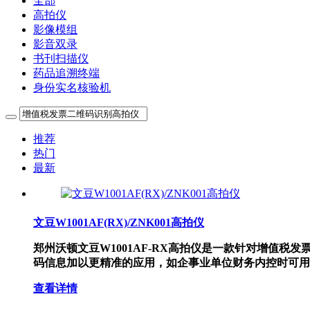
全部
高拍仪
影像模组
影音双录
书刊扫描仪
药品追溯终端
身份实名核验机
推荐
热门
最新
文豆W1001AF(RX)/ZNK001高拍仪
郑州沃顿文豆W1001AF-RX高拍仪是一款针对增值
码信息加以更精准的应用，如企事业单位财务内控时可用
查看详情