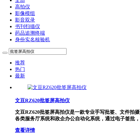
全部
高拍仪
影像模组
影音双录
书刊扫描仪
药品追溯终端
身份实名核验机
推荐
热门
最新
文豆RZ620批签屏高拍仪
文豆RZ620批签屏高拍仪是一款专业手写批签、文件
各类服务厅系统和政企办公自动化系统，通过电子签批，
查看详情