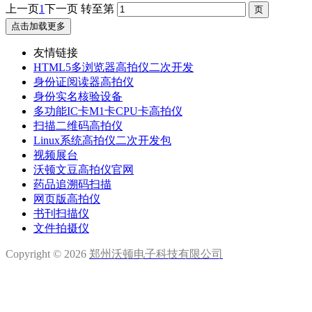
上一页
1
下一页
转至第
点击加载更多
友情链接
HTML5多浏览器高拍仪二次开发
身份证阅读器高拍仪
身份实名核验设备
多功能IC卡M1卡CPU卡高拍仪
扫描二维码高拍仪
Linux系统高拍仪二次开发包
视频展台
沃顿文豆高拍仪官网
药品追溯码扫描
网页版高拍仪
书刊扫描仪
文件拍摄仪
Copyright © 2026
郑州沃顿电子科技有限公司