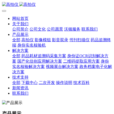
网站首页
关于我们
公司简介
公司文化
公司愿景
沃顿服务
联系我们
产品展示
全部
高拍仪
影像模组
影音双录
书刊扫描仪
药品追溯终
端
身份实名核验机
解决方案
全部
药品耗材追溯码采集方案
身份证OCR识别解决方
案
国产化信创应用解决方案
二维码提取应用方案
身份
实名核验解决方案
视频展台解决方案
政务档案电子化解
决方案
技术支持
全部
下载中心
二次开发
操作说明
技术百科
新闻资讯
联系我们
产品展示